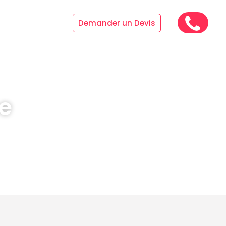
Références
Demander un Devis
e