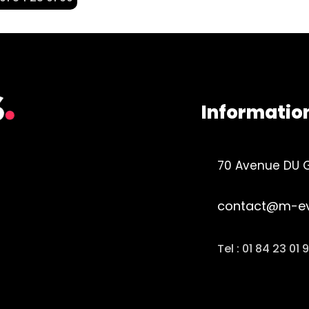
Informatio
70 Avenue DU G
contact@m-eve
Tel : 01 84 23 01 