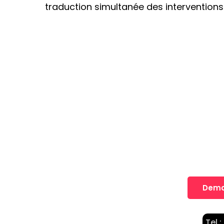
traduction simultanée des interventions
Une idée
Nos équipes vous accompagne
Dema
Tel :