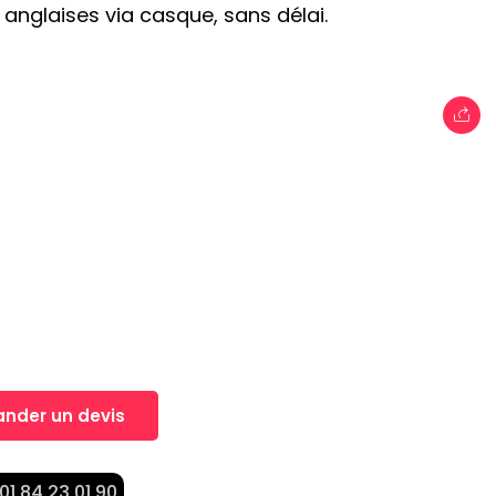
 anglaises via casque, sans délai.
, Un projet?
nt dans la réalisation de vos projets
nder un devis
 01 84 23 01 90