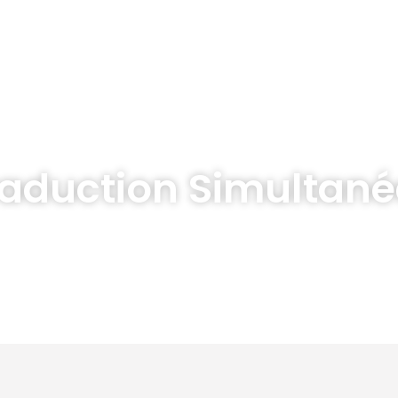
prise
Services
Secteur d’activité
Innovations
raduction Simultané