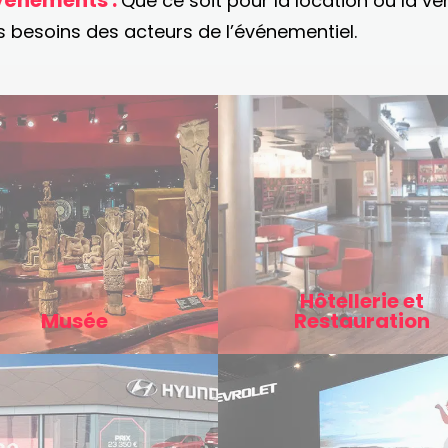
vénements :
Que ce soit pour la location ou la ve
s besoins des acteurs de l’événementiel.
Hôtellerie et
Musée
Restauration