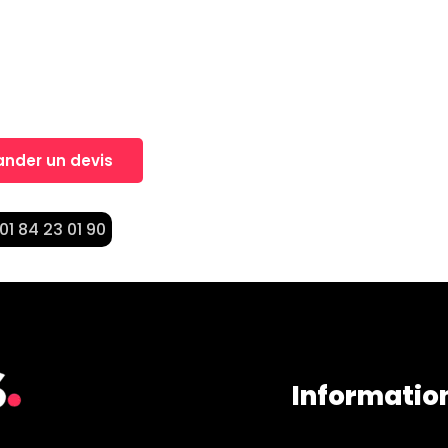
, Un projet?
nt dans la réalisation de vos projets
nder un devis
 01 84 23 01 90
Informatio