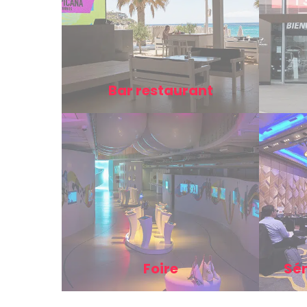
Bar restaurant
Foire
Sém