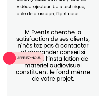
Vidéoprojecteur,
baie technique,
baie de brassage
,
flight case
M Events cherche la
satisfaction de ses clients,
n'hésitez pas à
contacter
et demander conseil si
l’achat et l’installation de
APPELEZ-NOUS
matériel audiovisuel
constituent le fond même
de votre projet.