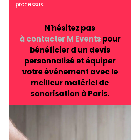
processus.
N'hésitez pas
à contacter M Events
pour
bénéficier d'un devis
personnalisé et équiper
votre événement avec le
meilleur matériel de
sonorisation à Paris.