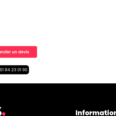
, Un projet?
nt dans la réalisation de vos projets
nder un devis
 01 84 23 01 90
Informatio