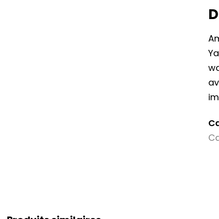
D
Am
Ya
wa
av
im
Ca
Ca