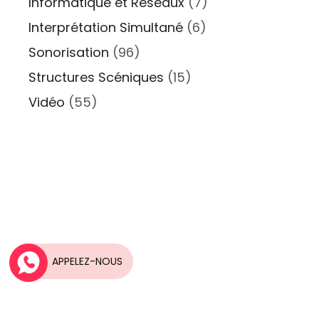
Informatique et Réseaux
(7)
Interprétation Simultané
(6)
Sonorisation
(96)
Structures Scéniques
(15)
Vidéo
(55)
Une idée, Un projet?
APPELEZ-NOUS
Nos équipes vous accompagnent dans la
réalisation de vos projets