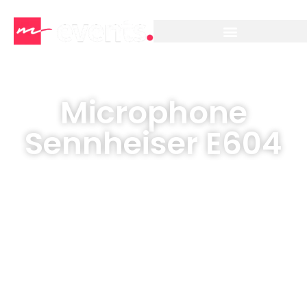
Microphone
Sennheiser E604