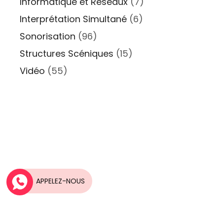
Informatique et Réseaux
(7)
Interprétation Simultané
(6)
Sonorisation
(96)
Structures Scéniques
(15)
Vidéo
(55)
Une idée, Un projet?
APPELEZ-NOUS
Nos équipes vous accompagnent dans la
réalisation de vos projets