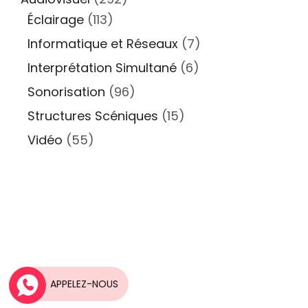
Éclairage
(113)
Informatique et Réseaux
(7)
Interprétation Simultané
(6)
Sonorisation
(96)
Structures Scéniques
(15)
Vidéo
(55)
Une idée, Un projet?
APPELEZ-NOUS