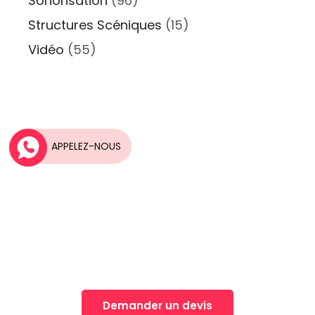
Sonorisation
(96)
Structures Scéniques
(15)
Vidéo
(55)
APPELEZ-NOUS
Une idée, Un projet?
Nos équipes vous accompagnent dans la
réalisation de vos projets
Demander un devis