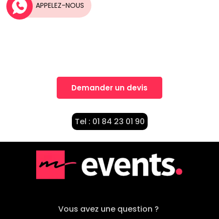
APPELEZ-NOUS
Une idée, Un projet?
Nos équipes vous accompagnent dans la
réalisation de vos projets
Demander un devis
Tel : 01 84 23 01 90
Vous avez une question ?