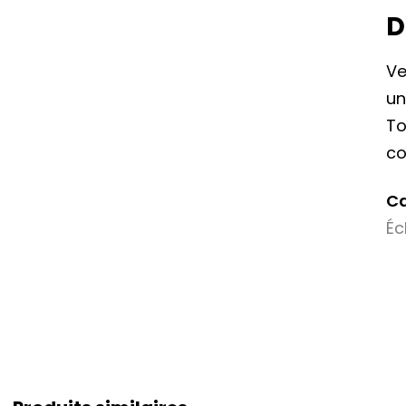
D
Ve
un
To
co
Ca
Éc