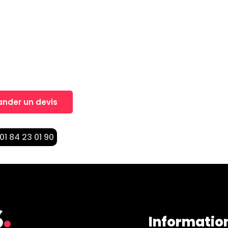
, Un projet?
nt dans la réalisation de vos projets
nder un devis
 01 84 23 01 90
Informatio