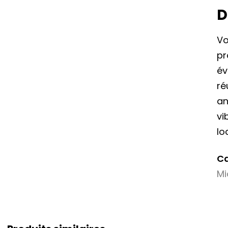
D
Vo
pr
év
ré
an
vi
lo
Ca
Mi