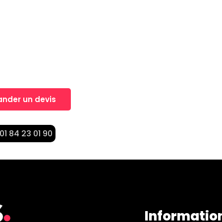
, Un projet?
nt dans la réalisation de vos projets
nder un devis
 01 84 23 01 90
Informatio